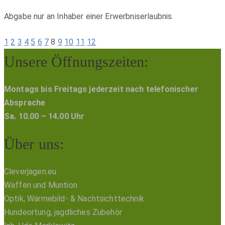
Abgabe nur an Inhaber einer Erwerbniserlaubnis.
1
2
3
4
5
6
7
8
9
10
11
12
Unsere Öffnungszeiten:
Montags bis Freitags jederzeit nach telefonischer
Absprache
Sa. 10.00 – 14.00 Uhr
Über uns:
Cleverjagen.eu
Waffen und Muntion
Optik, Wärmebild- & Nachtsichttechnik
Hundeortung, jagdliches Zubehör