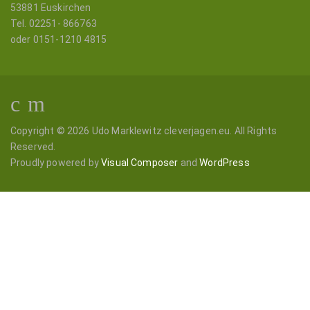
53881 Euskirchen
Tel. 02251- 866763
oder 0151-1210 4815
Copyright © 2026 Udo Marklewitz cleverjagen.eu. All Rights
Reserved.
Proudly powered by
Visual Composer
and
WordPress