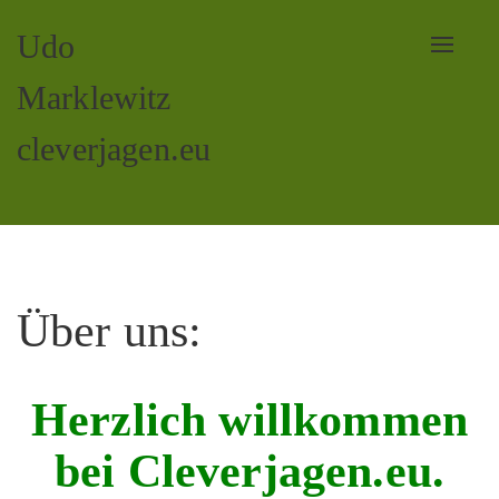
Udo
Toggle
navigat
Marklewitz
cleverjagen.eu
Über uns:
Herzlich willkommen
bei Cleverjagen.eu.