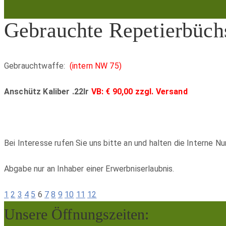
Gebrauchte Repetierbüch
Gebrauchtwaffe:
(intern NW 75)
Anschütz Kaliber .22lr
VB: € 90,00 zzgl. Versand
Bei Interesse rufen Sie uns bitte an und halten die Interne 
Abgabe nur an Inhaber einer Erwerbniserlaubnis.
1
2
3
4
5
6
7
8
9
10
11
12
Unsere Öffnungszeiten: