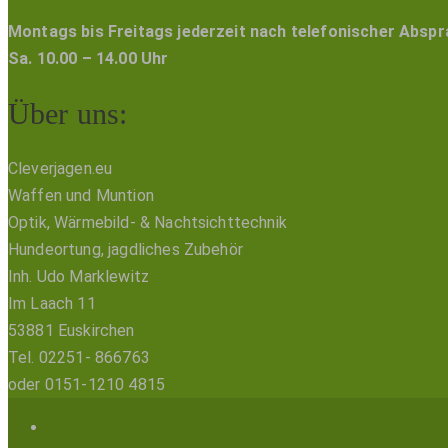
Montags bis Freitags jederzeit nach telefonischer Absp
Sa. 10.00 – 14.00 Uhr
Über uns:
Cleverjagen.eu
Waffen und Muntion
Optik, Wärmebild- & Nachtsichttechnik
Hundeortung, jagdliches Zubehör
Inh. Udo Marklewitz
Im Laach 11
53881 Euskirchen
Tel. 02251- 866763
oder 0151-1210 4815