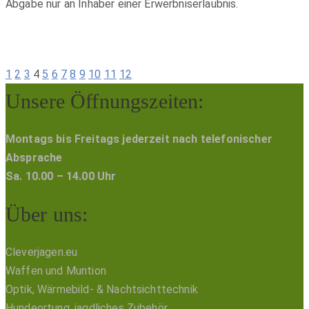
Abgabe nur an Inhaber einer Erwerbniserlaubnis.
1
2
3
4
5
6
7
8
9
10
11
12
Unsere Öffnungszeiten:
Montags bis Freitags jederzeit nach telefonischer
Absprache
Sa. 10.00 – 14.00 Uhr
Über uns:
Cleverjagen.eu
Waffen und Muntion
Optik, Wärmebild- & Nachtsichttechnik
Hundeortung, jagdliches Zubehör